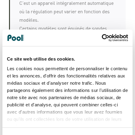
C'est un appareil intégralement automatique
où la régulation peut varier en fonction des
modèles.
Certains modèles sont équipés de sondes
ampérométriques, réputées pour leur très
grande précision et principalement destinées
aux piscines collectives, qui permettent de
Ce site web utilise des cookies.
mesurer le chlore libre contenu dans la
Les cookies nous permettent de personnaliser le contenu
piscine afin de le réguler automatiquement.
et les annonces, d'offrir des fonctionnalités relatives aux
médias sociaux et d'analyser notre trafic. Nous
partageons également des informations sur l'utilisation de
notre site avec nos partenaires de médias sociaux, de
Nos doseurs chlore
publicité et d'analyse, qui peuvent combiner celles-ci
avec d'autres informations que vous leur avez fournies
ou qu'ils ont collectées lors de votre utilisation de leurs
services.