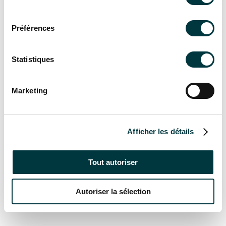
consentement
Préférences
Cellule SENS003119 (gauche) – pour Pro Salt LTE 50 & 100
Cellule SENS003120 (droite) – pour Pro Salt LTE 75 & 150
Statistiques
Longue durée de vie
:
le revêtement de
Marketing
haute qualité des électrodes garantit une
durée de vie optimale (10,000 heures).
Manchon transparent
: pour vérifier l’état
Afficher les détails
des plaques
Maintenance facilitée:
manipulation simple
Tout autoriser
pour remplacer les électrodes usagées.
Autoriser la sélection