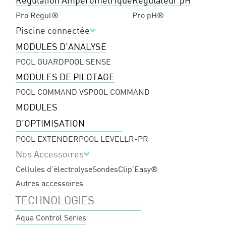
Régulation Ampérométrique
Régulateur pH
Pro Regul®
Pro pH®
Piscine connectée
MODULES D’ANALYSE
POOL GUARD
POOL SENSE
MODULES DE PILOTAGE
POOL COMMAND VS
POOL COMMAND
MODULES
D’OPTIMISATION
POOL EXTENDER
POOL LEVEL
LR-PR
Nos Accessoires
Cellules d’électrolyse
Sondes
Clip’Easy®
Autres accessoires
TECHNOLOGIES
Aqua Control Series