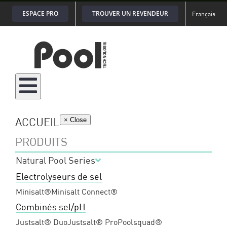
Passer
ESPACE PRO
TROUVER UN REVENDEUR
Français
au
contenu
ACCUEIL
× Close
PRODUITS
Natural Pool Series
Electrolyseurs de sel
Minisalt®
Minisalt Connect®
Combinés sel/pH
Justsalt® Duo
Justsalt® Pro
Poolsquad®