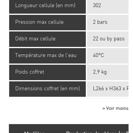
Longueur cellule (en mm)
302
Pression max cellule
2 bars
Débit max cellule
22 ou by pass
Température max de l’eau
40°C
Poids coffret
2,9 kg
Dimensions coffret (en mm)
L266 x H363 x P1
» Voir moins