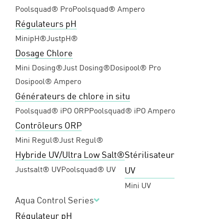
Poolsquad® Pro
Poolsquad® Ampero
Régulateurs pH
MinipH®
JustpH®
Dosage Chlore
Mini Dosing®
Just Dosing®
Dosipool® Pro
Dosipool® Ampero
Générateurs de chlore in situ
Poolsquad® iPO ORP
Poolsquad® iPO Ampero
Contrôleurs ORP
Mini Regul®
Just Regul®
Hybride UV/Ultra Low Salt®
Stérilisateur
Justsalt® UV
Poolsquad® UV
UV
Mini UV
Aqua Control Series
Régulateur pH