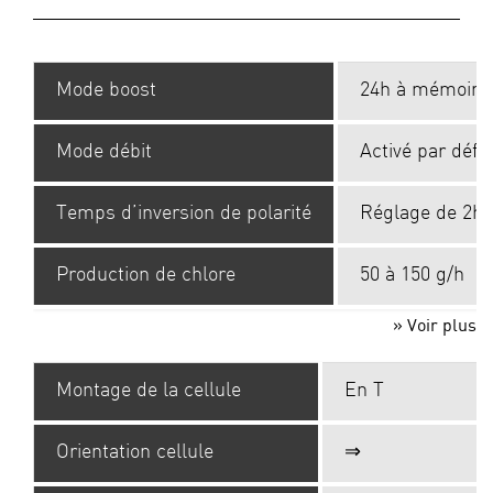
Mode boost
24h à mémoire
Mode débit
Activé par défa
Temps d’inversion de polarité
Réglage de 2h 
Production de chlore
50 à 150 g/h
» Voir plus
Montage de la cellule
En T
Orientation cellule
⇒