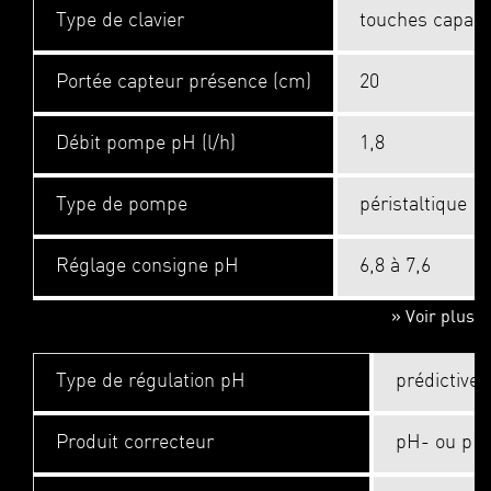
Type de clavier
touches capaci
Portée capteur présence (cm)
20
Débit pompe pH (l/h)
1,8
Type de pompe
péristaltique
Réglage consigne pH
6,8 à 7,6
» Voir plus
Type de régulation pH
prédictive
Produit correcteur
pH- ou pH