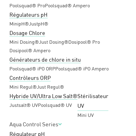
Poolsquad® Pro
Poolsquad® Ampero
Régulateurs pH
MinipH®
JustpH®
Dosage Chlore
Mini Dosing®
Just Dosing®
Dosipool® Pro
Dosipool® Ampero
Générateurs de chlore in situ
Poolsquad® iPO ORP
Poolsquad® iPO Ampero
Contrôleurs ORP
Mini Regul®
Just Regul®
Hybride UV/Ultra Low Salt®
Stérilisateur
Justsalt® UV
Poolsquad® UV
UV
Mini UV
Aqua Control Series
Régulateur pH