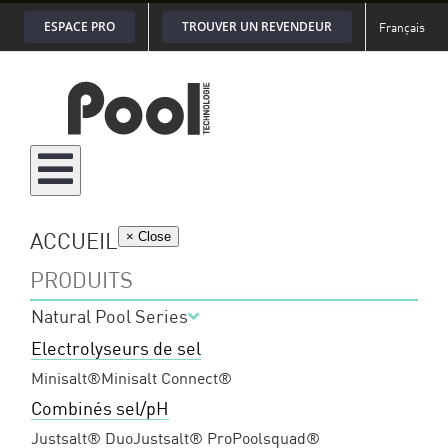
Passer
ESPACE PRO
TROUVER UN REVENDEUR
Français
au
contenu
ACCUEIL
× Close
PRODUITS
Natural Pool Series
Electrolyseurs de sel
Minisalt®
Minisalt Connect®
Combinés sel/pH
Justsalt® Duo
Justsalt® Pro
Poolsquad®