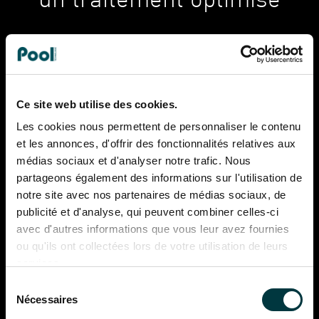
un traitement optimisé
Analyse et régulation à partir d’une sonde chlore
spécialement développée pour l’électrolyse du
Ce site web utilise des cookies.
sel
Les cookies nous permettent de personnaliser le contenu
et les annonces, d'offrir des fonctionnalités relatives aux
Réglage de la production et affichage de la valeur
médias sociaux et d'analyser notre trafic. Nous
en ppm
partageons également des informations sur l'utilisation de
notre site avec nos partenaires de médias sociaux, de
Sonde Cl Salt la plus précise parmi nos sondes
publicité et d'analyse, qui peuvent combiner celles-ci
avec d'autres informations que vous leur avez fournies
ou qu'ils ont collectées lors de votre utilisation de leurs
Une solution économique à l’usage
: longévité de
services.
la sonde chlore, aucun réactif à acheter ou
Sélection
manipuler
Nécessaires
du