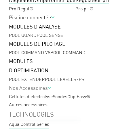
Régulation Ampérométrique
Régulateur pH
Pro Regul®
Pro pH®
Piscine connectée
MODULES D’ANALYSE
POOL GUARD
POOL SENSE
MODULES DE PILOTAGE
POOL COMMAND VS
POOL COMMAND
MODULES
D’OPTIMISATION
POOL EXTENDER
POOL LEVEL
LR-PR
Nos Accessoires
Cellules d’électrolyse
Sondes
Clip’Easy®
Autres accessoires
TECHNOLOGIES
Aqua Control Series