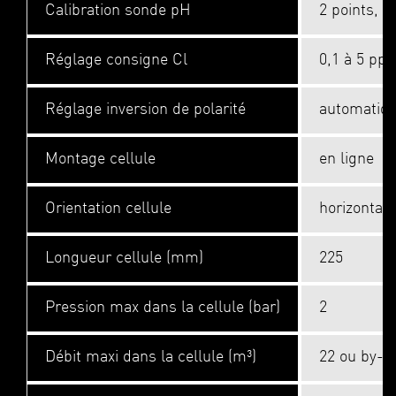
Calibration sonde pH
2 points, p
Réglage consigne Cl
0,1 à 5 pp
Réglage inversion de polarité
automatiq
Montage cellule
en ligne
Orientation cellule
horizontale
Longueur cellule (mm)
225
Pression max dans la cellule (bar)
2
Débit maxi dans la cellule (m³)
22 ou by-p