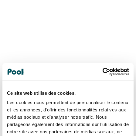
depuis l’application
Historique des évènements
: remontées des
mesures et des alarmes
Alertes avec notifications push
sur l’application
myindygo et par email
Une télégestion en
Ce site web utilise des cookies.
Les cookies nous permettent de personnaliser le contenu
temps réel
dédiée
et les annonces, d'offrir des fonctionnalités relatives aux
médias sociaux et d'analyser notre trafic. Nous
au professionnel !
partageons également des informations sur l'utilisation de
notre site avec nos partenaires de médias sociaux, de