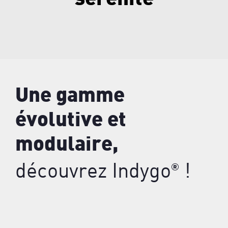
Une gamme
évolutive et
modulaire,
découvrez
I
ndygo
!
®