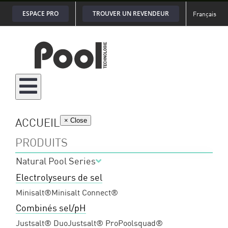
Passer
ESPACE PRO
TROUVER UN REVENDEUR
Français
au
contenu
ACCUEIL
× Close
PRODUITS
Natural Pool Series
Electrolyseurs de sel
Minisalt®
Minisalt Connect®
Combinés sel/pH
Justsalt® Duo
Justsalt® Pro
Poolsquad®