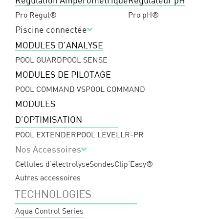
Régulation Ampérométrique
Régulateur pH
Pro Regul®
Pro pH®
Piscine connectée
MODULES D’ANALYSE
POOL GUARD
POOL SENSE
MODULES DE PILOTAGE
POOL COMMAND VS
POOL COMMAND
MODULES
D’OPTIMISATION
POOL EXTENDER
POOL LEVEL
LR-PR
Nos Accessoires
Cellules d’électrolyse
Sondes
Clip’Easy®
Autres accessoires
TECHNOLOGIES
Aqua Control Series