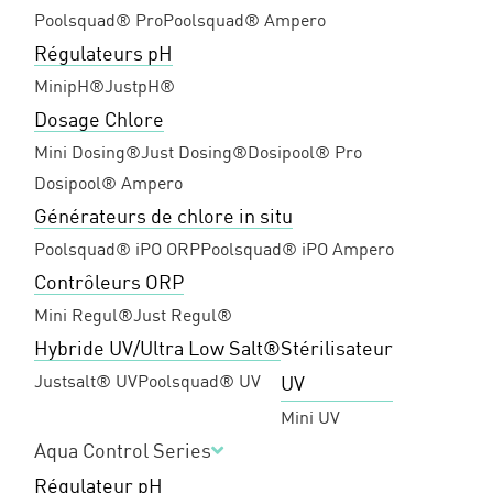
Poolsquad® Pro
Poolsquad® Ampero
Régulateurs pH
MinipH®
JustpH®
Dosage Chlore
Mini Dosing®
Just Dosing®
Dosipool® Pro
Dosipool® Ampero
Générateurs de chlore in situ
Poolsquad® iPO ORP
Poolsquad® iPO Ampero
Contrôleurs ORP
Mini Regul®
Just Regul®
Hybride UV/Ultra Low Salt®
Stérilisateur
Justsalt® UV
Poolsquad® UV
UV
Mini UV
Aqua Control Series
Régulateur pH