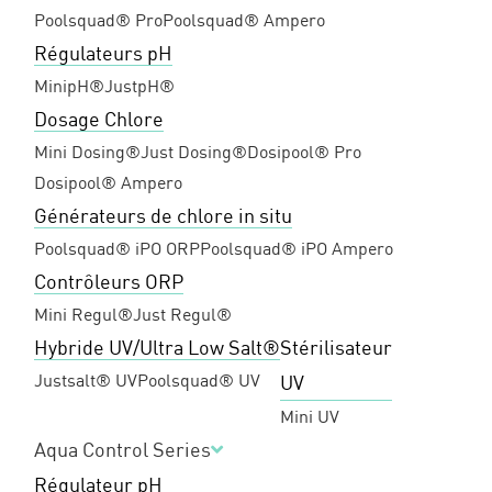
Poolsquad® Pro
Poolsquad® Ampero
Régulateurs pH
MinipH®
JustpH®
Dosage Chlore
Mini Dosing®
Just Dosing®
Dosipool® Pro
Dosipool® Ampero
Générateurs de chlore in situ
Poolsquad® iPO ORP
Poolsquad® iPO Ampero
Contrôleurs ORP
Mini Regul®
Just Regul®
Hybride UV/Ultra Low Salt®
Stérilisateur
Justsalt® UV
Poolsquad® UV
UV
Mini UV
Aqua Control Series
Régulateur pH