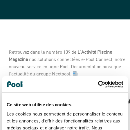
Retrouvez dans le numéro 139 de
L’Activité Piscine
Magazine
nos solutions connectées e-Pool Connect, notre
nouveau service en ligne Pool-Documentation ainsi que
l’actualité du groupe Nextpool.
Pour découvrir l’intégralité du magazine, cliquez sur le
lien ci-contre :
https://www.calameo.com/read/006489055f0f27d9fa
Ce site web utilise des cookies.
Les cookies nous permettent de personnaliser le contenu
#presse #media #pooltechnologie #nextpool
et les annonces, d'offrir des fonctionnalités relatives aux
#lactivitepiscinemagazine #piscine
médias sociaux et d'analyser notre trafic. Nous