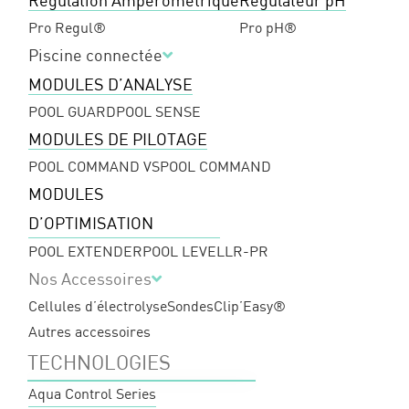
Régulation Ampérométrique
Régulateur pH
Pro Regul®
Pro pH®
Piscine connectée
MODULES D’ANALYSE
POOL GUARD
POOL SENSE
MODULES DE PILOTAGE
POOL COMMAND VS
POOL COMMAND
MODULES
D’OPTIMISATION
POOL EXTENDER
POOL LEVEL
LR-PR
Nos Accessoires
Cellules d’électrolyse
Sondes
Clip’Easy®
Autres accessoires
TECHNOLOGIES
Aqua Control Series