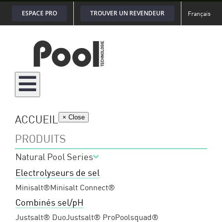
Passer
ESPACE PRO
TROUVER UN REVENDEUR
Français
au
contenu
ACCUEIL
× Close
PRODUITS
Natural Pool Series
Electrolyseurs de sel
Minisalt®
Minisalt Connect®
Combinés sel/pH
Justsalt® Duo
Justsalt® Pro
Poolsquad®