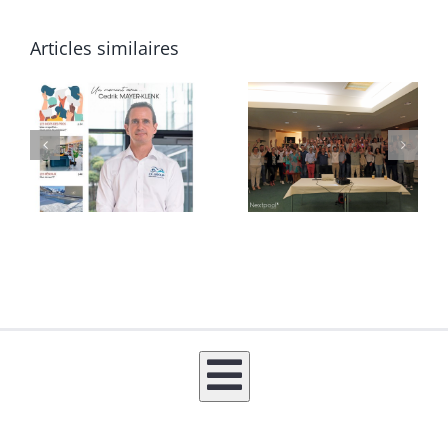
Articles similaires
La FAB
Le
ACADEMY
séminaire
revient
de rentrée
pour une
Nextpool à
troisième
Millau !
édition cet
automne !