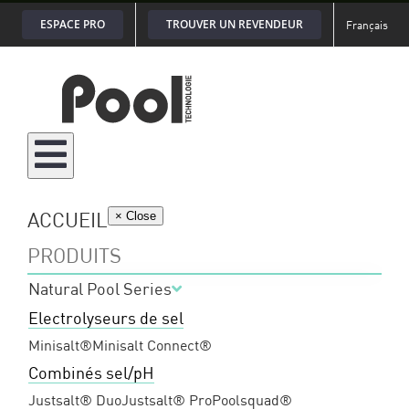
Passer
ESPACE PRO
TROUVER UN REVENDEUR
Français
au
contenu
ACCUEIL
× Close
PRODUITS
Natural Pool Series
Electrolyseurs de sel
Minisalt®
Minisalt Connect®
Combinés sel/pH
Justsalt® Duo
Justsalt® Pro
Poolsquad®