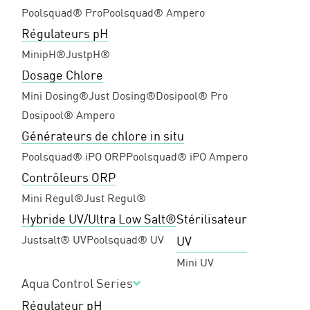
Poolsquad® Pro
Poolsquad® Ampero
Régulateurs pH
MinipH®
JustpH®
Dosage Chlore
Mini Dosing®
Just Dosing®
Dosipool® Pro
Dosipool® Ampero
Générateurs de chlore in situ
Poolsquad® iPO ORP
Poolsquad® iPO Ampero
Contrôleurs ORP
Mini Regul®
Just Regul®
Hybride UV/Ultra Low Salt®
Stérilisateur
Justsalt® UV
Poolsquad® UV
UV
Mini UV
Aqua Control Series
Régulateur pH