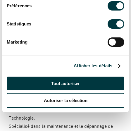
Préférences
Statistiques
Marketing
Afficher les détails
Interview avec Julien Choteau
– ENTRETIEN PISCINES 66
Tout autoriser
Julien Choteau, gérant de l’entreprise
Entretien
Autoriser la sélection
Piscines 66
, basée dans les Pyrénées-Orientales,
partage son expérience en tant que client fidèle de Pool
Technologie.
Spécialisé dans la maintenance et le dépannage de