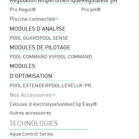
Régulation Ampérométrique
Régulateur pH
Pro Regul®
Pro pH®
Piscine connectée
MODULES D’ANALYSE
POOL GUARD
POOL SENSE
MODULES DE PILOTAGE
POOL COMMAND VS
POOL COMMAND
MODULES
D’OPTIMISATION
POOL EXTENDER
POOL LEVEL
LR-PR
Nos Accessoires
Cellules d’électrolyse
Sondes
Clip’Easy®
Autres accessoires
TECHNOLOGIES
Aqua Control Series